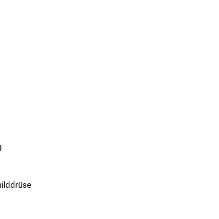
g
ilddrüse