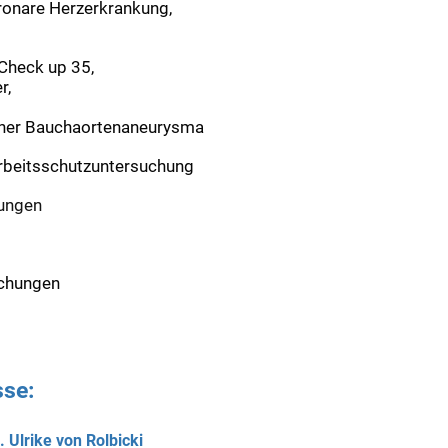
oronare Herzerkrankung,
 Check up 35,
r,
er Bauchaortenaneurysma
arbeitsschutzuntersuchung
ungen
uchungen
sse:
. Ulrike von Rolbicki