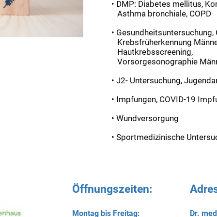
• DMP: Diabetes mellitus, K
Asthma bronchiale, COPD
• Gesundheitsuntersuchung,
Krebsfrüherkennung Männe
Hautkrebsscreening,
Vorsorgesonographie Männ
• J2- Untersuchung, Jugend
• Impfungen,
COVID-19 Impf
• Wundversorgung
• Sportmedizinische Unters
Öffnungszeiten:
Adre
Montag bis Freitag:
Dr. med